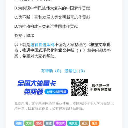
B.为实现中华民族伟大复兴的中国梦作贡献
C.为不断丰富和发展人类文明新形态作贡献
D.为推动构建人类命运共同体作贡献
答案：BCD
以上就是
题有答题库网
小编为大家整理的《
根据文章观
点，推进中国式现代化的意义包括（ ）
》相关问题及答
案，希望对大家有帮助。
http://tiyouda.com/dxt/1733.html
有帮助（
0
）
没帮助（
0
）
免责声明：文字来源网络非商业使用，本网站只作个人学习做题记
录分享，版权归原作者，如有侵权请联系删除。
根据
文章
观点
推进
中国式
现代化
意义
包括