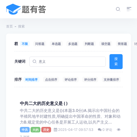
首页
搜索
栏目
不限
问答题
单选题
多选题
判断题
填空题
简答题
搜
关键词
索
排序
时间排序
点击排序
评论排序
评分排序
支持量排序
中共二大的历史意义是 ( )
中共二大的历史意义是()(本题3.0分)A.揭示出中国社会的
半殖民地半封建性质,明确提出中国革命的性质、对象和动
力B.规定党的中心任务是开展工人运动,以共产主义...
2025-04-17 09:57:53
0 评论
中共
大的
历史
7 浏览