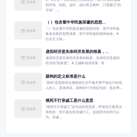
的环境，怕热。这时，咱们养玉树时，只需紧记“四
字诀”，...
（ ）包含着中华民族深邃的思想...
（）包含着中华民族深邃的思想内容，是中华民族
集体实践的智慧成果，是中华民族的精神命脉。A.
社会主义核...
虚拟经济是实体经济发展的根基，...
虚拟经济是实体经济发展的根基，实体经济是虚拟
经济的“助推器”。A.正确B.错误答案：B
舔狗的定义标准是什么
‌“舔狗”是指那些在感情或社交中毫无尊严地去讨好他
人的人。‌具体来说，舔狗的行为特征包括：‌‌低自尊...
饿死不打亲戚工是什么意思
“饿死不打亲戚工”这句话的意思是，即使自己家里没
有吃的，也不能去给亲戚打工。这是因为农民们认
为，亲戚...