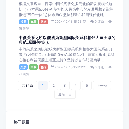
根据文章观点，探索中国式现代化多元化的新发展模式包
括（）(本题5.0分)A.坚持以人民为中心的发展思想B.统筹
推进“五位一体”总体布局C.坚持创新在我国现代化建...
2024-12-18 15:35:17
0 评论
根据
文章
观点
15 浏览
中俄关系之所以能成为新型国际关系和相邻大国关系的
典范,原因包括( )。
中俄关系之所以能成为新型国际关系和相邻大国关系的典
范,原因包括()。(本题5.0分)A.坚持以相互尊重为根本,始终
在核心利益问题上相互支持B.坚持以合作结盟为动...
2024-12-18 15:19:29
0 评论
关系
中俄
包括
21 浏览
共84条
1
2
3
4
5
下一页
最后一页
热门题目