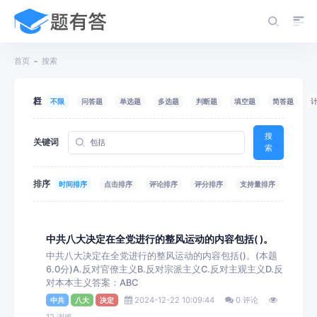
首页
搜索
栏目
不限
问答题
单选题
多选题
判断题
填空题
简答题
搜
关键词
索
排序
时间排序
点击排序
评论排序
评分排序
支持量排序
中共八大决定在全党进行的整风运动的内容包括( )。
中共八大决定在全党进行的整风运动的内容包括()。(本题
6.0分)A.反对官僚主义B.反对宗派主义C.反对主观主义D.反
对本本主义答案：ABC
2024-12-22 10:09:44
0 评论
中共
八大
决定
12 浏览