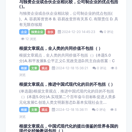
与独资企业或合伙企业相比较，公司制企业的优点包括
( )。
与独资企业或合伙企业相比较，公司制企业的优点包括(
)。A. 容易筹资资本 B. 容易改变所有关系 C. 有限责任 D. 具
有无限存续期
2024-12-20 14:45:23
0 评论
企业
独资企业
合伙
12 浏览
根据文章观点，全人类的共同价值不包括（ ）
根据文章观点，全人类的共同价值不包括（）(本题5.0
分)A.和平发展B.公平正义C.宪政竞选D.民主自由答案：C
2024-12-18 15:36:21
0 评论
8
根据
文章
观点
浏览
根据文章观点，推进中国式现代化的目的不包括（ ）
(单选题)根据文章观点，推进中国式现代化的目的不包括
（）(本题5.0分)A.实现第二个百年奋斗目标B.促进人类多
元化发展C.创造人类文明新形态D.基本实现社会主...
2024-12-18 15:36:11
0 评论
8
根据
文章
观点
浏览
根据文章观点，中国式现代化的提出借鉴的世界各国的
现代化经验教训包括（ ）