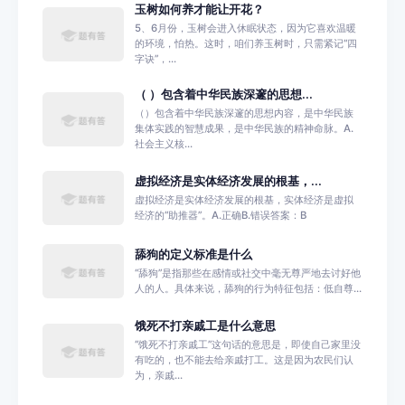
玉树如何养才能让开花？
5、6月份，玉树会进入休眠状态，因为它喜欢温暖
的环境，怕热。这时，咱们养玉树时，只需紧记“四
字诀”，...
（ ）包含着中华民族深邃的思想...
（）包含着中华民族深邃的思想内容，是中华民族
集体实践的智慧成果，是中华民族的精神命脉。A.
社会主义核...
虚拟经济是实体经济发展的根基，...
虚拟经济是实体经济发展的根基，实体经济是虚拟
经济的“助推器”。A.正确B.错误答案：B
舔狗的定义标准是什么
‌“舔狗”是指那些在感情或社交中毫无尊严地去讨好他
人的人。‌具体来说，舔狗的行为特征包括：‌‌低自尊...
饿死不打亲戚工是什么意思
“饿死不打亲戚工”这句话的意思是，即使自己家里没
有吃的，也不能去给亲戚打工。这是因为农民们认
为，亲戚...