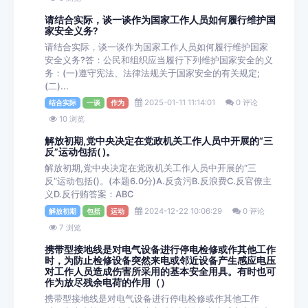
请结合实际，谈一谈作为国家工作人员如何履行维护国
家安全义务?
请结合实际，谈一谈作为国家工作人员如何履行维护国家
安全义务?答：公民和组织应当履行下列维护国家安全的义
务：(一)遵守宪法、法律法规关于国家安全的有关规定;
(二)...
2025-01-11 11:14:01
0 评论
结合实际
一谈
作为
10 浏览
解放初期,党中央决定在党政机关工作人员中开展的“三
反”运动包括( )。
解放初期,党中央决定在党政机关工作人员中开展的“三
反”运动包括()。(本题6.0分)A.反贪污B.反浪费C.反官僚主
义D.反行贿答案：ABC
2024-12-22 10:06:29
0 评论
解放初期
包括
运动
7 浏览
携带型接地线是对电气设备进行停电检修或作其他工作
时，为防止检修设备突然来电或邻近设备产生感应电压
对工作人员造成伤害所采用的基本安全用具。有时也可
作为放尽残余电荷的作用（）
携带型接地线是对电气设备进行停电检修或作其他工作