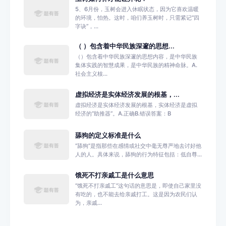
5、6月份，玉树会进入休眠状态，因为它喜欢温暖
的环境，怕热。这时，咱们养玉树时，只需紧记“四
字诀”，...
（ ）包含着中华民族深邃的思想...
（）包含着中华民族深邃的思想内容，是中华民族
集体实践的智慧成果，是中华民族的精神命脉。A.
社会主义核...
虚拟经济是实体经济发展的根基，...
虚拟经济是实体经济发展的根基，实体经济是虚拟
经济的“助推器”。A.正确B.错误答案：B
舔狗的定义标准是什么
‌“舔狗”是指那些在感情或社交中毫无尊严地去讨好他
人的人。‌具体来说，舔狗的行为特征包括：‌‌低自尊...
饿死不打亲戚工是什么意思
“饿死不打亲戚工”这句话的意思是，即使自己家里没
有吃的，也不能去给亲戚打工。这是因为农民们认
为，亲戚...