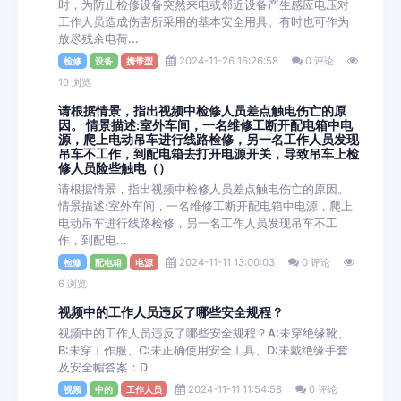
时，为防止检修设备突然来电或邻近设备产生感应电压对
工作人员造成伤害所采用的基本安全用具。有时也可作为
放尽残余电荷...
2024-11-26 16:26:58
0 评论
检修
设备
携带型
10 浏览
请根据情景，指出视频中检修人员差点触电伤亡的原
因。 情景描述:室外车间，一名维修工断开配电箱中电
源，爬上电动吊车进行线路检修，另一名工作人员发现
吊车不工作，到配电箱去打开电源开关，导致吊车上检
修人员险些触电（）
请根据情景，指出视频中检修人员差点触电伤亡的原因。
情景描述:室外车间，一名维修工断开配电箱中电源，爬上
电动吊车进行线路检修，另一名工作人员发现吊车不工
作，到配电...
2024-11-11 13:00:03
0 评论
检修
配电箱
电源
6 浏览
视频中的工作人员违反了哪些安全规程？
视频中的工作人员违反了哪些安全规程？A:未穿绝缘靴、
B:未穿工作服、C:未正确使用安全工具、D:未戴绝缘手套
及安全帽答案：D
2024-11-11 11:54:58
0 评论
视频
中的
工作人员