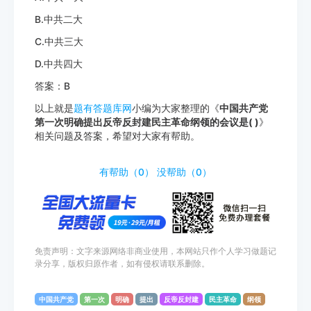
B.中共二大
C.中共三大
D.中共四大
答案：B
以上就是
题有答题库网
小编为大家整理的《
中国共产党
第一次明确提出反帝反封建民主革命纲领的会议是( )
》
相关问题及答案，希望对大家有帮助。
http://tiyouda.com/dxti/1805.html
有帮助（
0
）
没帮助（
0
）
免责声明：文字来源网络非商业使用，本网站只作个人学习做题记
录分享，版权归原作者，如有侵权请联系删除。
中国共产党
第一次
明确
提出
反帝反封建
民主革命
纲领