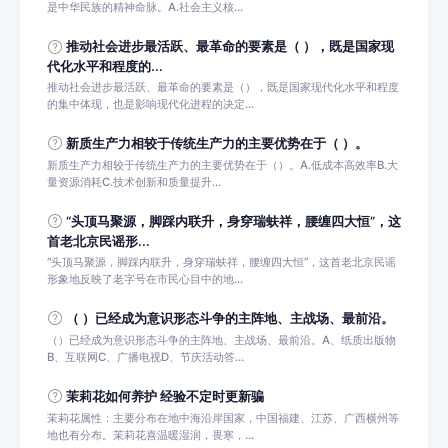
是中华民族的精神命脉。A.社会主义核...
推动社会进步最活跃、最革命的要素是（ ），既是国家现
代化水平和程度的...
推动社会进步最活跃、最革命的要素是（），既是国家现代化水平和程度
的集中体现，也是影响现代化进程的决定...
新质生产力相较于传统生产力的主要优势在于（ ）。
新质生产力相较于传统生产力的主要优势在于（）。A.低成本高效率B.大
量资源消耗C.技术创新和质量提升...
“头顶马聚源，脚踩内联升，身穿瑞蚨祥，腰缠四大恒”，这
首老北京民谣形...
“头顶马聚源，脚踩内联升，身穿瑞蚨祥，腰缠四大恒”，这首老北京民谣
形象地反映了老字号在市民心目中的地...
（ ）已经成为意识形态斗争的主阵地、主战场、最前沿。
（）已经成为意识形态斗争的主阵地、主战场、最前沿。A、纸质出版物
B、互联网C、广播电视D、节庆活动答...
茉莉花如何养护 经验不定时更新骗
茉莉花属性：主要分布在地中海沿岸国家，中国福建、江苏、广西横州等
地也有分布。茉莉花喜温暖湿润，畏寒，...